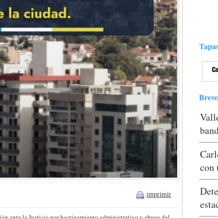
Tapas
Breve
Vall
band
Carl
con 
Dete
imprimir
esta
ón ante la Justicia por hostigamiento administrativo y abuso del