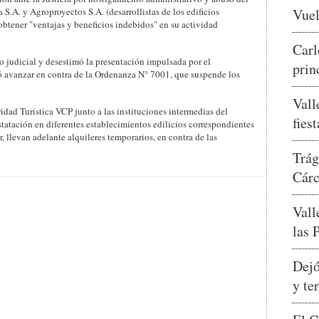
S.A. y Agroproyectos S.A. (desarrollistas de los edificios
Vuel
btener "ventajas y beneficios indebidos" en su actividad
Carl
o judicial y desestimó la presentación impulsada por el
prin
 avanzar en contra de la Ordenanza N° 7001, que suspende los
Vall
idad Turística VCP junto a las instituciones intermedias del
fies
statación en diferentes establecimientos edilicios correspondientes
, llevan adelante alquileres temporarios, en contra de las
Trág
Cár
Vall
las 
Dejó
y te