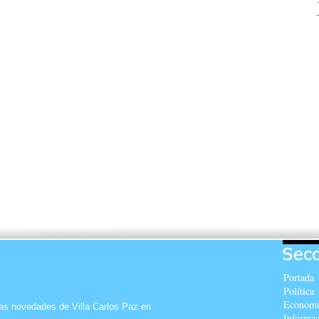
Portada
Política
Economí
as novedades de Villa Carlos Paz en
Informac