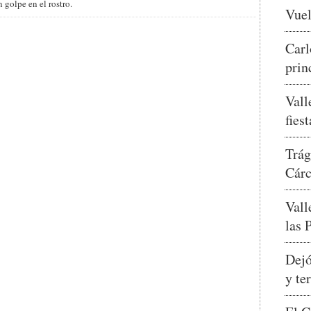
 golpe en el rostro.
Vuel
Carl
prin
Vall
fies
Trág
Cár
Vall
las 
Dejó
y te