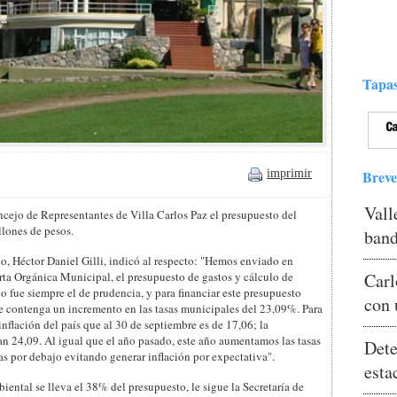
Tapas
Breve
imprimir
Vall
cejo de Representantes de Villa Carlos Paz el presupuesto del
lones de pesos.
band
, Héctor Daniel Gilli, indicó al respecto: "Hemos enviado en
rta Orgánica Municipal, el presupuesto de gastos y cálculo de
Carl
rio fue siempre el de prudencia, y para financiar este presupuesto
con 
ue contenga un incremento en las tasas municipales del 23,09%. Para
 inflación del país que al 30 de septiembre es de 17,06; la
n 24,09. Al igual que el año pasado, este año aumentamos las tasas
Dete
as por debajo evitando generar inflación por expectativa".
esta
ental se lleva el 38% del presupuesto, le sigue la Secretaría de